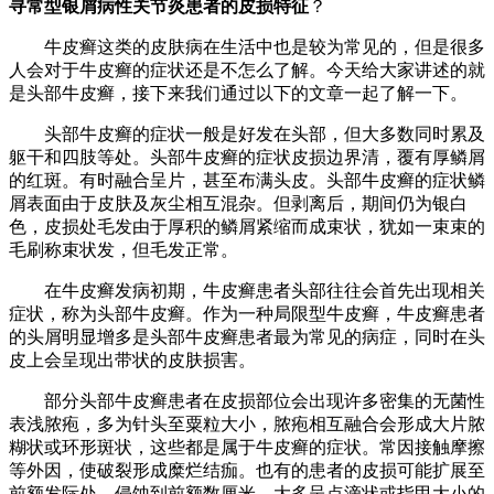
寻常型银屑病性关节炎患者的皮损特征
？
牛皮癣这类的皮肤病在生活中也是较为常见的，但是很多
人会对于牛皮癣的症状还是不怎么了解。今天给大家讲述的就
是头部牛皮癣，接下来我们通过以下的文章一起了解一下。
头部牛皮癣的症状一般是好发在头部，但大多数同时累及
躯干和四肢等处。头部牛皮癣的症状皮损边界清，覆有厚鳞屑
的红斑。有时融合呈片，甚至布满头皮。头部牛皮癣的症状鳞
屑表面由于皮肤及灰尘相互混杂。但剥离后，期间仍为银白
色，皮损处毛发由于厚积的鳞屑紧缩而成束状，犹如一束束的
毛刷称束状发，但毛发正常。
在牛皮癣发病初期，牛皮癣患者头部往往会首先出现相关
症状，称为头部牛皮癣。作为一种局限型牛皮癣，牛皮癣患者
的头屑明显增多是头部牛皮癣患者最为常见的病症，同时在头
皮上会呈现出带状的皮肤损害。
部分头部牛皮癣患者在皮损部位会出现许多密集的无菌性
表浅脓疱，多为针头至粟粒大小，脓疱相互融合会形成大片脓
糊状或环形斑状，这些都是属于牛皮癣的症状。常因接触摩擦
等外因，使破裂形成糜烂结痂。也有的患者的皮损可能扩展至
前额发际处，侵蚀到前额数厘米，大多呈点滴状或指甲大小的