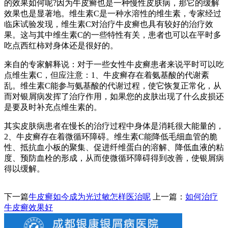
的效果如何呢?因为牛皮癣也是一种慢性皮肤病，那它的缓解
效果也是显著地。维生素C是一种水溶性的维生素，专家经过
临床试验发现，维生素C对治疗牛皮癣也具有较好的治疗效
果。这与其中维生素C的一些特性有关，患者也可以在平时多
吃点西红柿对身体还是很好的。
来自的专家解释说：对于一些女性牛皮癣患者来说平时可以吃
点维生素C，但应注意：1、牛皮癣存在着氨基酸的代谢紊
乱。维生素C能参与氨基酸的代谢过程，使它恢复正常化，从
而对银屑病发挥了治疗作用，如果您的皮肤出现了什么皮损还
是要及时补充点维生素的。
其实皮肤病患者在慢长的治疗过程中身体是消耗很大能量的，
2、牛皮癣存在着微循环障碍。维生素C能降低毛细血管的脆
性、抵抗血小板的聚集、促进纤维蛋白的溶解、降低血液的粘
度、预防血栓的形成，从而使微循环障碍得到改善，使银屑病
得以缓解。
下一篇
牛皮癣如今成为光过敏怎样医治呢
上一篇：
如何治疗
牛皮癣效果好