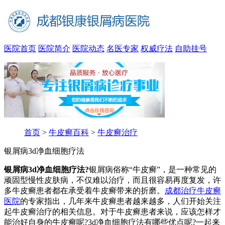
医院首页
医院简介
医院动态
名医专家
权威疗法
自助挂号
首页
>
牛皮癣百科
>
牛皮癣治疗
银屑病3d净血细胞疗法
银屑病3d净血细胞疗法?
银屑病俗称“牛皮癣”，是一种常见的
顽固型慢性皮肤病，不仅难以治疗，而且很容易再度复发，许
多牛皮癣患者都在承受着牛皮癣带来的折磨。
成都治疗牛皮癣
医院
的专家指出，几年来牛皮癣患者越来越多，人们开始关注
起牛皮癣治疗的相关信息。对于牛皮癣患者来说，应该怎样才
能治好自身的牛皮癣呢?3d净血细胞疗法有哪些优点呢?一起来