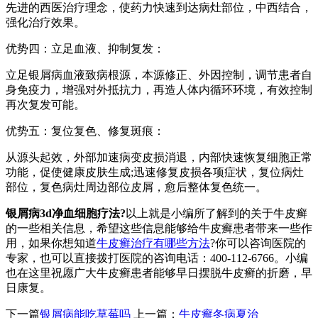
先进的西医治疗理念，使药力快速到达病灶部位，中西结合，
强化治疗效果。
优势四：立足血液、抑制复发：
立足银屑病血液致病根源，本源修正、外因控制，调节患者自
身免疫力，增强对外抵抗力，再造人体内循环环境，有效控制
再次复发可能。
优势五：复位复色、修复斑痕：
从源头起效，外部加速病变皮损消退，内部快速恢复细胞正常
功能，促使健康皮肤生成;迅速修复皮损各项症状，复位病灶
部位，复色病灶周边部位皮屑，愈后整体复色统一。
银屑病3d净血细胞疗法?
以上就是小编所了解到的关于牛皮癣
的一些相关信息，希望这些信息能够给牛皮癣患者带来一些作
用，如果你想知道
牛皮癣治疗有哪些方法
?你可以咨询医院的
专家，也可以直接拨打医院的咨询电话：400-112-6766。小编
也在这里祝愿广大牛皮癣患者能够早日摆脱牛皮癣的折磨，早
日康复。
下一篇
银屑病能吃草莓吗
上一篇：
牛皮癣冬病夏治