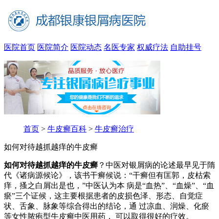
医院首页
医院简介
医院动态
名医专家
权威疗法
自助挂号
首页
>
牛皮癣百科
>
牛皮癣治疗
如何对待越抓越痒的牛皮癣
如何对待越抓越痒的牛皮癣
？中医对银屑病的论述最早见于隋
代《诸病源候论》，该书干癣候说：“干癣但有匡郭，皮枯索
痒，搔之白屑出是也，”中医认为本 病是“血热”、“血燥”、“血
瘀”三个证候，这主要根据患者的皮损色泽、形态、自觉症
状、舌象、脉象等综合得出的结论，通 过凉血、润燥、化瘀
等女性脓疱型牛皮癣中医用药， 可以取得很好的疗效。