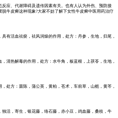
反应、代谢障碍及遗传因素有关。也有人认为外伤、预防接
摆脱牛皮癣这种现象?大家不妨了解下女性牛皮癣中医用药治疗
具有活血祛瘀，祛风润燥的作用，处方：丹参，生地，归尾，
，清热解毒的作用，处方：水牛角，板蓝根，上茯苓，生地，
，处方：茵陈，蒲公英，黄柏，苍术，车前草，山栀，黄芩，
独活，寄生，银花藤，络石藤，赤小豆，鸡血藤，桑枝，牛