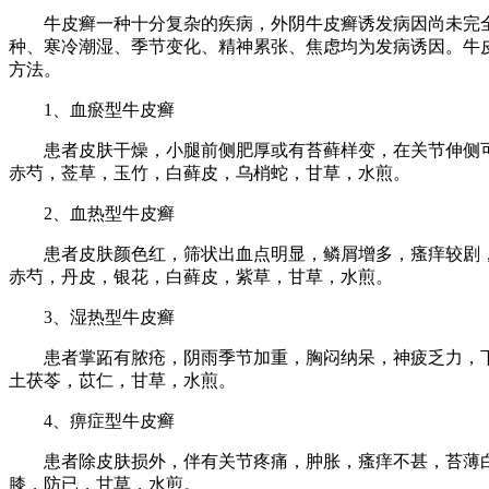
牛皮癣一种十分复杂的疾病，外阴牛皮癣诱发病因尚未完全
种、寒冷潮湿、季节变化、精神累张、焦虑均为发病诱因。牛
方法。
1、血瘀型牛皮癣
患者皮肤干燥，小腿前侧肥厚或有苔藓样变，在关节伸侧可
赤芍，莶草，玉竹，白藓皮，乌梢蛇，甘草，水煎。
2、血热型牛皮癣
患者皮肤颜色红，筛状出血点明显，鳞屑增多，瘙痒较剧，
赤芍，丹皮，银花，白藓皮，紫草，甘草，水煎。
3、湿热型牛皮癣
患者掌跖有脓疮，阴雨季节加重，胸闷纳呆，神疲乏力，下
土茯苓，苡仁，甘草，水煎。
4、痹症型牛皮癣
患者除皮肤损外，伴有关节疼痛，肿胀，瘙痒不甚，苔薄白
膝，防已，甘草，水煎。