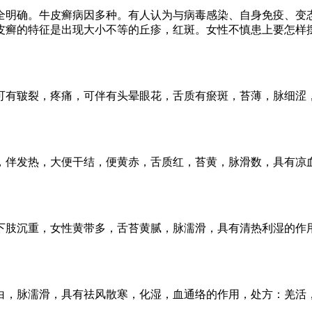
明确。牛皮癣病因多种。有人认为与病毒感染、自身免疫、变态
皮癣的特征是出现大小不等的丘疹，红斑。女性不慎患上要怎样
有皲裂，疼痛，可伴有头晕眼花，舌质有瘀斑，苔薄，脉细涩，
伴发热，大便干结，便黄赤，舌质红，苔黄，脉滑数，具有凉血
肢沉重，女性黄带多，舌苔黄腻，脉濡滑，具有清热利湿的作用
，脉濡滑，具有祛风散寒，化湿，血通络的作用，处方：羌活，