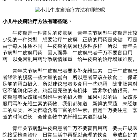
小儿牛皮癣治疗方法有哪些呢
？
牛皮癣是一种常见的皮肤病，青年关节病型牛皮癣是比较
少见的一种类型，想要治疗牛皮癣，正确的用药是关键，可是
由于每人体质不同，牛皮癣的病因也多种多样，所以，青年关
节病型牛皮癣用药，因人而异，牛皮癣患者千万不要盲目用
药，以免因乱用药导致病情加重，给牛皮癣的治疗增加难度。
青年关节病型牛皮癣患者要多补充维生素，由于牛皮癣患
者经常的脱落一些大量的蛋白，所以患者应该在饮食上，保证
足够的蛋白摄入。所以建议患者多食用一些鸡蛋，除非肠胃对
它不能消化吸收。鸡蛋是完整的有机体，营养学价值很高。牛
皮癣患者应该加强对维生素的摄入量，如果可以的话，应该多
服用写补充维生素的药物。我们都知道，新鲜的果蔬，未经加
工的豆类、谷类都蕴含着丰富的维生素。但是千万要注意，烹
煮的时间过长，会使食物中的纤维生素遭到破坏。
青年关节病型牛皮癣患者千万不要盲目用药，要去正规医
院接受检查治疗，日常生活中再配以合理的饮食，养成良好的