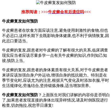
推荐阅读：>>>
牛皮癣会有后遗症吗
<<<
牛皮癣复发如何预防
牛皮癣患者在饮食方面应该注意,避免使用刺激性的食物,但也
不必忌口,这样长期下去既影响身体健康,也不利于病情恢复,因
此忌口要适当。
牛皮癣的复发,跟患者对牛皮癣的了解有很大的关系,临床调查
现实应当者应该尽量多学一点有关牛皮癣的知识,作到知己知
彼,慎防上当。
牛皮癣的复发,跟患者的身体素质有很大关系,对于牛皮癣患者
来讲应该加强自身户外运动,增强自身的抵抗能力。特别是在
季节变化时,应该尤为的注意,根据天气变化及时添加衣服,平时
生活规律化,劳逸结合,坚持锻炼身株,适当增加营养。
牛皮癣复发如何预防
？上面医生对我们讲解的内容你是否明白
了,如果患者发现直接的身体出现异样情况,请及时倒医院进行
检查,切勿拖拉,祝您早日康复!