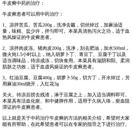
牛皮癣中药的治疗：
牛皮癣患者可以用中药治疗：
1、凉拌苦瓜。苦瓜200g，洗净去瓤，切丝焯过，加麻油适
量，味精、盐少许，拌匀即可。本菜具清热泻火之功，适于血
热风燥证的牛皮癣患者。
2、凉拌肉皮冻。猪肉皮200g，洗净，刮去肥油，加水500ml，
微火炖1.5小时以上，纳入胡萝卜丁、青豆丁、豆腐干丁以及
适当调味品，待凉成冻，切块食用。本菜具有滋阴和阳、柔润
肌肤之功效，适于血虚风燥证的牛皮癣患者。
3、红油豆腐。豆腐400g，胡萝卜50g，切方丁，开水焯过，另
用麻油30ml烧开，入红花3g
关火。待凉后捞去残渣，淋于豆腐之上，加入适当调料即可。
本菜具有活血化瘀、和中健脾作用，适用于久病入络，瘀血阻
滞证的牛皮癣患者。
以上就是关于中药治疗牛皮癣的方法的相关介绍，希望对大家
能有所帮助，在此希望患者可以在专家的指导之下进行治疗。