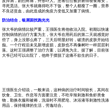
皮掉屑，剧烈疼痛，外形吓人。患者往往被折磨得寝食难安，
寻死觅活。张大爷就痛得吃不下饭，整个人都瘦了一圈，营养
不良还贫血，由此造成的免疫力变低又加重了病情。
防治结合，银屑困扰跑光光
张大爷的病情比较严重，王强医生将他收治入院。初期以快速
控制病情的治疗方案为主，张大爷在用药后的第二天就感觉好
些了，身上没那么疼了，三天后明显好转，破溃的皮肤开始结
痂。一个疗程后未见新增皮损，皮肤也不再像树叶一样层层剥
落。这时王强调整了治疗方案，以调免为主。据了解，目前张
大爷已经可以出院了，他终于摆脱了这痛不欲生的日子。
王强医生介绍说，一般来说，这种病的治疗时间较长，其间在
饮食、卫生、作息等方面要注意，不吃辛辣刺激和鱼虾类食
物，勤换衣服和被褥，洗澡时不用肥皂、沐浴液等刺激性洗涤
用品，保持规律的生活，劳逸结合。