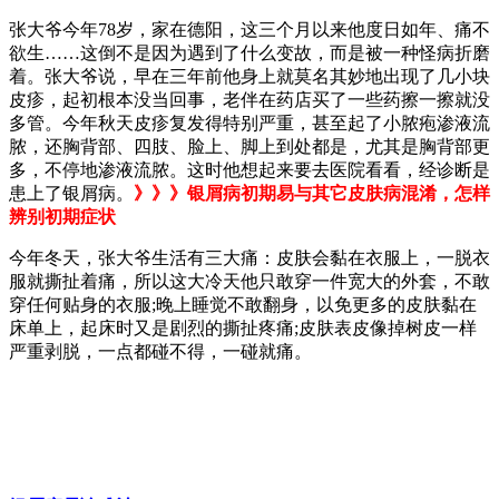
张大爷今年78岁，家在德阳，这三个月以来他度日如年、痛不
欲生……这倒不是因为遇到了什么变故，而是被一种怪病折磨
着。张大爷说，早在三年前他身上就莫名其妙地出现了几小块
皮疹，起初根本没当回事，老伴在药店买了一些药擦一擦就没
多管。今年秋天皮疹复发得特别严重，甚至起了小脓疱渗液流
脓，还胸背部、四肢、脸上、脚上到处都是，尤其是胸背部更
多，不停地渗液流脓。这时他想起来要去医院看看，经诊断是
患上了银屑病。
》》》银屑病初期易与其它皮肤病混淆，怎样
辨别初期症状
今年冬天，张大爷生活有三大痛：皮肤会黏在衣服上，一脱衣
服就撕扯着痛，所以这大冷天他只敢穿一件宽大的外套，不敢
穿任何贴身的衣服;晚上睡觉不敢翻身，以免更多的皮肤黏在
床单上，起床时又是剧烈的撕扯疼痛;皮肤表皮像掉树皮一样
严重剥脱，一点都碰不得，一碰就痛。