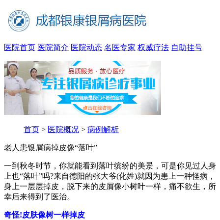
医院首页
医院简介
医院动态
名医专家
权威疗法
自助挂号
首页
>
医院概况
>
病例解析
老人患银屑病掉皮像“落叶”
一到秋冬时节，你就能看到落叶缤纷的美景，可是你见过人身
上也“落叶”吗?来自德阳的张大爷(化姓)就因为患上一种怪病，
身上一层层掉皮，脱下来的皮屑像小树叶一样，痛不欲生，所
幸后来得到了医治。
奇怪!皮肤像树一样掉皮