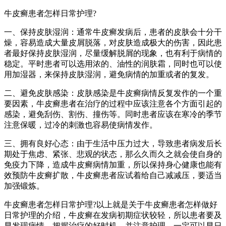
牛皮癣患者怎样日常护理?
一、保持皮肤湿润：通常牛皮癣发病后，患者的皮肤会十分干
燥，容易造成大量皮屑脱落，对皮肤造成极大的伤害，因此患
者最好保持皮肤湿润，尽量缓解脱屑的现象，也有利于病情的
稳定。平时患者可以选用浓的、油性的润肤霜，同时也可以使
用加湿器，来保持皮肤湿润，避免病情的加重或者的复发。
二、避免皮肤感染：皮肤感染是牛皮癣病情反复发作的一个重
要因素，牛皮癣患者在治疗的过程中应该注意各个方面引起的
感染，避免刮伤、割伤、撞伤等。同时患者应该在寒冷的季节
注意保暖，过冷的刺激也容易使病情发作。
三、拥有良好心态：由于生活中压力过大，导致患者病发后长
期处于焦虑、紧张、悲观的状态，那么久而久之就会使自身的
免疫力下降，造成牛皮癣病情加重，所以保持身心健康也能有
效预防牛皮癣扩散，牛皮癣患者应试着给自己减减压，要适当
加强锻炼。
牛皮癣患者怎样日常护理?以上就是关于牛皮癣患者怎样做好
日常护理的介绍，牛皮癣在发病初期症状较轻，所以患者要及
早发现病情，把握治疗的好时机，并注意护理，一定可以早日