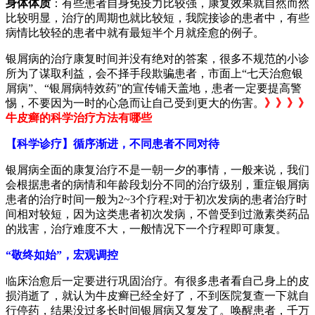
身体体质
：有些患者自身免疫力比较强，康复效果就自然而然
比较明显，治疗的周期也就比较短，我院接诊的患者中，有些
病情比较轻的患者中就有最短半个月就痊愈的例子。
银屑病的治疗康复时间并没有绝对的答案，很多不规范的小诊
所为了谋取利益，会不择手段欺骗患者，市面上“七天治愈银
屑病”、“银屑病特效药”的宣传铺天盖地，患者一定要提高警
惕，不要因为一时的心急而让自己受到更大的伤害。
》》》》
牛皮癣的科学治疗方法有哪些
【科学诊疗】循序渐进，不同患者不同对待
银屑病全面的康复治疗不是一朝一夕的事情，一般来说，我们
会根据患者的病情和年龄段划分不同的治疗级别，重症银屑病
患者的治疗时间一般为2~3个疗程;对于初次发病的患者治疗时
间相对较短，因为这类患者初次发病，不曾受到过激素类药品
的戕害，治疗难度不大，一般情况下一个疗程即可康复。
“敬终如始”，宏观调控
临床治愈后一定要进行巩固治疗。有很多患者看自己身上的皮
损消逝了，就认为牛皮癣已经全好了，不到医院复查一下就自
行停药，结果没过多长时间银屑病又复发了。唤醒患者，千万