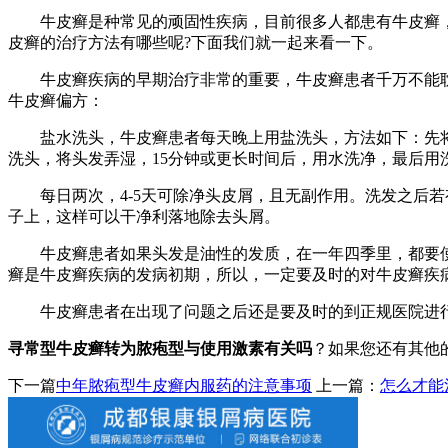
牛皮癣是种常见的顽固性疾病，目前很多人都患有牛皮癣，
皮癣的治疗方法有哪些呢?下面我们就一起来看一下。
牛皮癣疾病的早期治疗非常的重要，牛皮癣患者千万不能耽
牛皮癣偏方：
盐水洗头，牛皮癣患者每天晚上用盐洗头，方法如下：先将头
洗头，将头发弄湿，15分钟或更长时间后，用水洗净，最后用
每日两次，4-5天可除净头皮屑，且无副作用。洗发之后若
子上，这样可以干净利落地除去头屑。
牛皮癣患者如果头发是油性的发质，在一年四季里，都要使
癣是牛皮癣疾病的发病初期，所以，一定要及时的对牛皮癣疾
牛皮癣患者在出现了问题之后还是要及时的到正规医院进行
寻常型牛皮癣转为脓疱型与使用激素有关吗
？如果您还有其他
下一篇
中年脓疱型牛皮癣内服药的注意事项
上一篇：
怎么才能