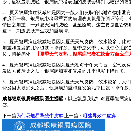
少，症状显明减轻，银屑病患者表面的皮肤会得到比较好的恢
2、夏天银屑病症状减轻是因为一般人们皮肤的代谢产物排泄
浓度不一样。银屑病患者最重要的病理改变就是微循环障碍，
情随之加重，一到夏天病情减轻、甚至痊愈。这主要是血管热
皮下，刺激皮肤产生或加重病情。
3、夏天银屑病症状减轻是因为夏天天气炎热，饮水较多，此
加重和复发的几率也就下降许多。夏季是火季，可以使心脏的
位，阐扬感化。
【夏季天气炎热，银屑病患者在饮食方面应注
4、夏天银屑病症状减轻是因为夏天相对于冬天而言，空气没
发因素被清除之后，银屑病加重和复发的几率也就下降许多。
5、夏天银屑病症状减轻是因为夏天天气炎热，饮水较多，人
诱发因素被消灭之后，银屑病加重和复发的几率也就下降许多
成都银康银屑病医院医生提醒：
以上就是我院针对夏季银屑病
答。
下一篇
为何吸烟易导致牛皮癣
上一篇：
哪些导致牛皮癣